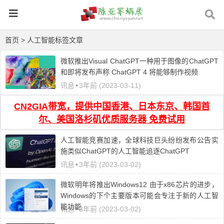
首页
> 人工智能标签文章
微软推出Visual ChatGPT一种用于图像的ChatGPT
和即将发布声称 ChatGPT 4 将能够制作视频
讯息
•
3年前 (2023-03-11)
CN2GIA带宽，提供中国香港、日本东京、韩国首
尔、美国洛杉矶优质服务器 免费试用
人工智能竞赛加速，全球科技巨头纷纷发布公告实
施类似ChatGPT的人工智能追逐ChatGPT
讯息
•
3年前 (2023-03-02)
微软明年将推出Windows12 由于x86芯片的进步，
Windows的下个主要版本可能会专注于新的人工智
能功能
讯息
•
3年前 (2023-03-02)