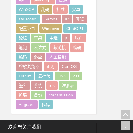
脚本
javascript
信道
WinSCP
乱码
挂载
安卓
stdiscosrv
Samba
IP
睡眠
配置证书
Windows
ChatGPT
论坛
苹果
中继
js
账户
笔记
表达式
软链接
编辑
编码
必应
人工智能
谷歌浏览器
正则
CentOS
Discuz
云存储
DNS
css
签名
系统
ios
注册表
扩展
备份
transmission
Adguard
代码
欢迎您关注我们