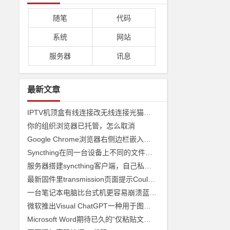
随笔
代码
系统
网站
服务器
讯息
最新文章
IPTV机顶盒有线连接改无线连接光猫收看
你的组织浏览器已托管，怎么取消
Google Chrome浏览器右侧边栏嵌入网页
Syncthing在同一台设备上不同的文件夹之间来实现文件夹的同步 利用Syncthing备份到云储存
服务器搭建syncthing客户端，自己私有syncthing发现服务器和中继服务器
最新固件里transmission页面提示Couldn't find Transmission's web interface files错误
一台笔记本电脑比台式机更容易崩溃蓝屏经历
微软推出Visual ChatGPT一种用于图像的ChatGPT和即将发布声称 ChatGPT 4 将能够制作视频
Microsoft Word期待已久的“仅粘贴文本”功能快捷方式来了