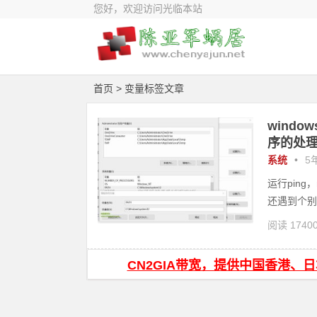
您好，欢迎访问光临本站
首页
> 变量标签文章
wind
序的处
系统
•
5年
运行pin
还遇到个别.
阅读 1740
CN2GIA带宽，提供中国香港、