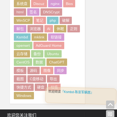
系统盘
Discuz
nginx
Bios
html
签名
DNSCrypt
WinSCP
笔记
php
破解
解包
浏览器
AI
休眠
正则
Ksmbd
mklink
软链接
openwrt
AdGuard Home
云存储
备份
Ubuntu
CentOS
数据
ChatGPT
模板
源码
图像
同步
截图
C盘移动
导出
快捷方式
硬盘
垃圾
Windows
欢迎您关注我们