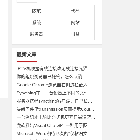
随笔
代码
系统
网站
服务器
讯息
最新文章
IPTV机顶盒有线连接改无线连接光猫收看
你的组织浏览器已托管，怎么取消
Google Chrome浏览器右侧边栏嵌入网页
Syncthing在同一台设备上不同的文件夹之间来实现文件夹的同步 利用Syncthing备份到云储存
服务器搭建syncthing客户端，自己私有syncthing发现服务器和中继服务器
最新固件里transmission页面提示Couldn't find Transmission's web interface files错误
一台笔记本电脑比台式机更容易崩溃蓝屏经历
微软推出Visual ChatGPT一种用于图像的ChatGPT和即将发布声称 ChatGPT 4 将能够制作视频
Microsoft Word期待已久的“仅粘贴文本”功能快捷方式来了