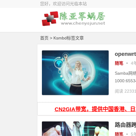
您好，欢迎访问光临本站
首页
> Ksmbd标签文章
openw
随笔
•
4年
Samba网络
1000:6553
阅读 2233
CN2GIA带宽，提供中国香港、
路由器跨
随笔
•
5年