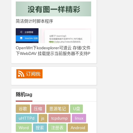
简洁倒计时脚本程序
OpenWrt下kodexplorer可道云 存储/文件
下WebDAV 挂载提示当前服务器不支持P
ATH_INFO模式解决办法
随机tag
谷歌
压缩
思源笔记
U盘
uHTTPd
js
tcpdump
linux
Word
搜索
注册表
Android