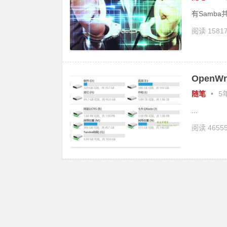
有Samb
阅读 1581
Open
随笔
•
5年
...
阅读 4655