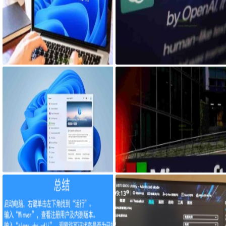
Windows终于有了改进带有增强音
人工智能竞赛加速，全球科技巨头
量混合器的Windows 11 Build 253
纷纷发布公告实施类似ChatGPT的
09
人工智能追逐ChatGPT
微软明年将推出Windows12 由于x
微软将其新的人工智能Bing带到Wi
86芯片的进步，Windows的下个主
ndows11任务栏 添加了新的Bing
要版本可能会专注于新的人工智能
以推出AI
功能