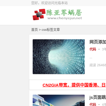
您好，欢迎访问光临本站
首页
> css标签文章
网页添加
代码
•
3年
...
阅读 2646
CN2GIA带宽，提供中国香港、
js页面跳
代码
•
4年