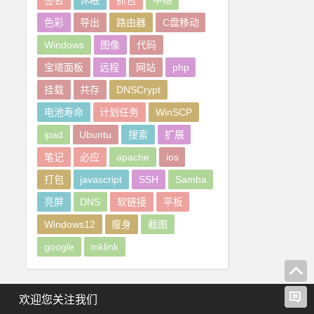
签名
休眠
抓包
中继
色彩
导出
路由器
C盘移动
Windows
图像
代码
宝塔面板
远程
网站
php
挂载
共存
DNSCrypt
电池寿命
计划任务
WinSCP
ipad
Ubuntu
搜索
扩展
笔记
必应
apache
ios
打包
javascript
SSH
Samba
亮屏
DNS
软链接
平板
Windows12
瘦身
截图
google
mklink
欢迎您关注我们