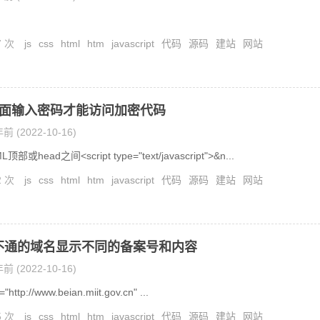
7 次
js
css
html
htm
javascript
代码
源码
建站
网站
页面输入密码才能访问加密代码
前 (2022-10-16)
或head之间<script type="text/javascript">&n...
2 次
js
css
html
htm
javascript
代码
源码
建站
网站
不通的域名显示不同的备案号和内容
前 (2022-10-16)
"http://www.beian.miit.gov.cn" ...
5 次
js
css
html
htm
javascript
代码
源码
建站
网站