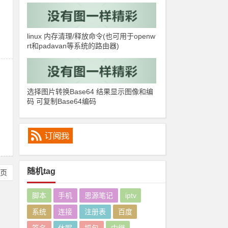
linux 内存清理/释放命令(也可用于openw
rt和padavan等系统的路由器)
选择图片转换Base64 结果显示图像和编
码 可复制Base64编码
随机tag
尾页
脚本
手机
思源笔记
iptv
系统
连接
注册表
百度