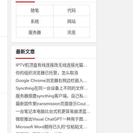
随笔
代码
系统
网站
服务器
讯息
最新文章
IPTV机顶盒有线连接改无线连接光猫收看
你的组织浏览器已托管，怎么取消
Google Chrome浏览器右侧边栏嵌入网页
Syncthing在同一台设备上不同的文件夹之间来实现文件夹的同步 利用Syncthing备份到云储存
服务器搭建syncthing客户端，自己私有syncthing发现服务器和中继服务器
最新固件里transmission页面提示Couldn't find Transmission's web interface files错误
一台笔记本电脑比台式机更容易崩溃蓝屏经历
微软推出Visual ChatGPT一种用于图像的ChatGPT和即将发布声称 ChatGPT 4 将能够制作视频
Microsoft Word期待已久的“仅粘贴文本”功能快捷方式来了