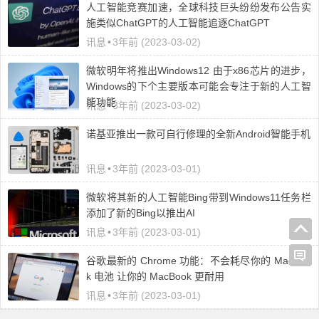
人工智能竞赛加速，全球科技巨头纷纷发布公告实
施类似ChatGPT的人工智能追逐ChatGPT
讯息
•
3年前 (2023-03-02)
微软明年将推出Windows12 由于x86芯片的进步，
Windows的下个主要版本可能会专注于新的人工智
能功能
讯息
•
3年前 (2023-03-02)
诺基亚推出一款可自行修理的全新Android智能手机
讯息
•
3年前 (2023-03-01)
微软将其新的人工智能Bing带到Windows11任务栏
添加了新的Bing以推出AI
讯息
•
3年前 (2023-03-01)
谷歌最新的 Chrome 功能：不会耗尽你的 MacBoo
k 电池 让你的 MacBook 更耐用
讯息
•
3年前 (2023-03-01)