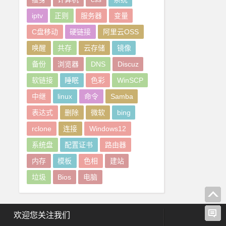
iptv
正则
服务器
变量
C盘移动
硬链接
阿里云OSS
唤醒
共存
云存储
镜像
备份
浏览器
DNS
Discuz
软链接
睡眠
色彩
WinSCP
中继
linux
命令
Samba
表达式
删除
微软
bing
rclone
连接
Windows12
系统盘
配置证书
路由器
内存
模板
色相
建站
垃圾
Bios
电脑
欢迎您关注我们