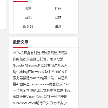
随笔
代码
系统
网站
服务器
讯息
最新文章
IPTV机顶盒有线连接改无线连接光猫收看
你的组织浏览器已托管，怎么取消
Google Chrome浏览器右侧边栏嵌入网页
Syncthing在同一台设备上不同的文件夹之间来实现文件夹的同步 利用Syncthing备份到云储存
服务器搭建syncthing客户端，自己私有syncthing发现服务器和中继服务器
最新固件里transmission页面提示Couldn't find Transmission's web interface files错误
一台笔记本电脑比台式机更容易崩溃蓝屏经历
微软推出Visual ChatGPT一种用于图像的ChatGPT和即将发布声称 ChatGPT 4 将能够制作视频
Microsoft Word期待已久的“仅粘贴文本”功能快捷方式来了