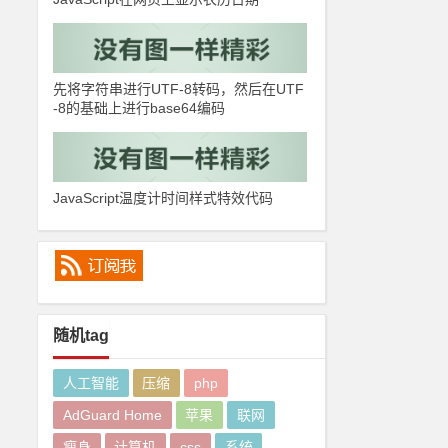
先将字符串进行UTF-8转码，然后在UTF
-8的基础上进行base64编码
JavaScript温度计时间样式特效代码
随机tag
人工智能
压缩
php
AdGuard Home
苹果
联网
瘦身
计算机
css
系统