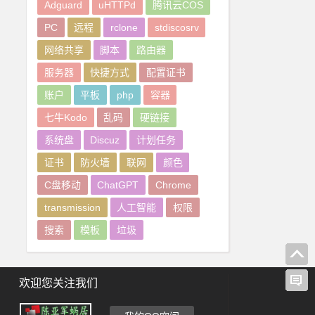
Adguard
uHTTPd
腾讯云COS
PC
远程
rclone
stdiscosrv
网络共享
脚本
路由器
服务器
快捷方式
配置证书
账户
平板
php
容器
七牛Kodo
乱码
硬链接
系统盘
Discuz
计划任务
证书
防火墙
联网
颜色
C盘移动
ChatGPT
Chrome
transmission
人工智能
权限
搜索
模板
垃圾
欢迎您关注我们