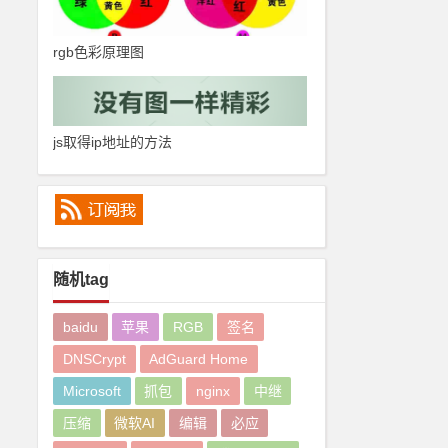
rgb色彩原理图
js取得ip地址的方法
随机tag
baidu
苹果
RGB
签名
DNSCrypt
AdGuard Home
Microsoft
抓包
nginx
中继
压缩
微软AI
编辑
必应