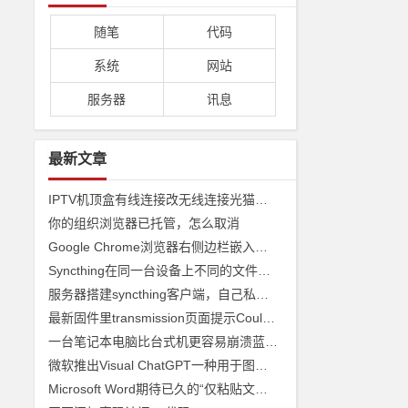
随笔
代码
系统
网站
服务器
讯息
最新文章
IPTV机顶盒有线连接改无线连接光猫收看
你的组织浏览器已托管，怎么取消
Google Chrome浏览器右侧边栏嵌入网页
Syncthing在同一台设备上不同的文件夹之间来实现文件夹的同步 利用Syncthing备份到云储存
服务器搭建syncthing客户端，自己私有syncthing发现服务器和中继服务器
最新固件里transmission页面提示Couldn't find Transmission's web interface files错误
一台笔记本电脑比台式机更容易崩溃蓝屏经历
微软推出Visual ChatGPT一种用于图像的ChatGPT和即将发布声称 ChatGPT 4 将能够制作视频
Microsoft Word期待已久的“仅粘贴文本”功能快捷方式来了