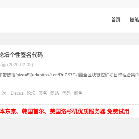
首页
随笔
z!论坛个性签名代码
前 (2020-02-02)
链接[size=5][url=http://t.cn/RuZS7Tk]最全区块链挖矿项目整理合集[/
1 次
Discuz
论坛
签名
网站
代码
颜色
日本东京、韩国首尔、美国洛杉矶优质服务器 免费试用