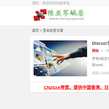
您好，欢迎访问光临本站
首页
> 签名标签文章
Discu
网站
•
7年
字号5的文字带
l][/size]...
阅读 1344
CN2GIA带宽，提供中国香港、