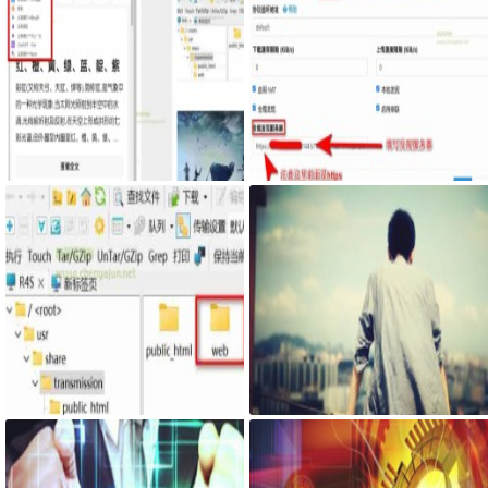
Google Chrome浏览器右侧边栏嵌
服务器搭建syncthing客户端，自
入网页
己私有syncthing发现服务器和中
继服务器
最新固件里transmission页面提示
网页添加密码访问JS代码
Couldn't find Transmission's web
interface files错误