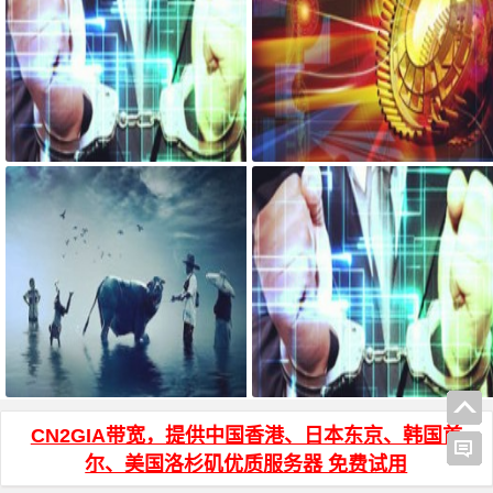
宝塔面板搭建可道云 可访问系统
AdGuard Home和网站共存安装方
目录方法
法
WinSCP 中文名乱码说明
js页面跳转 和 js打开新窗口 方法
CN2GIA带宽，提供中国香港、日本东京、韩国首
尔、美国洛杉矶优质服务器 免费试用