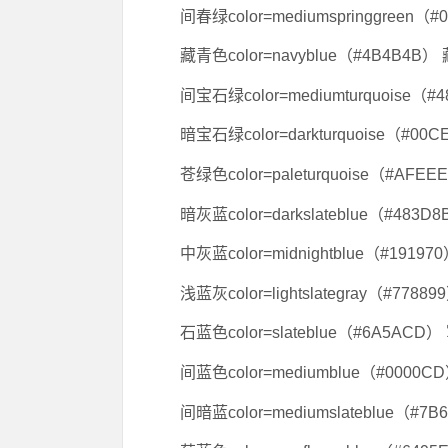
间春绿color=mediumspringgreen（
藏青色color=navyblue（#4B4B4B）
间宝石绿color=mediumturquoise（#
暗宝石绿color=darkturquoise（#00C
苍绿色color=paleturquoise（#AFE
暗灰蓝color=darkslateblue（#483D
中灰蓝color=midnightblue（#19197
浅蓝灰color=lightslategray（#7788
石蓝色color=slateblue（#6A5ACD）
间蓝色color=mediumblue（#0000CD
间暗蓝color=mediumslateblue（#7