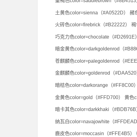
重褐色color=saddlebrown（#8B451
土黄色color=sienna（#A0522D） 赭色
火砖色color=firebrick（#B22222） 
巧克力色color=chocolate（#D2691
暗金黄色color=darkgoldenrod（#B8
苍麒麟色color=palegoldenrod（#EE
金麒麟色color=goldenrod（#DAA52
暗桔色color=darkorange（#FF8C00
金黄色color=gold（#FFD700） 黄色co
暗卡其色color=darkkhaki（#BDB76
纳瓦白color=navajowhite（#FFDEA
鹿皮色color=moccasin（#FFE4B5） 