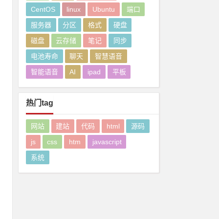
CentOS
linux
Ubuntu
端口
服务器
分区
格式
硬盘
磁盘
云存储
笔记
同步
电池寿命
聊天
智慧语音
智能语音
AI
ipad
平板
热门tag
网站
建站
代码
html
源码
js
css
htm
javascript
系统