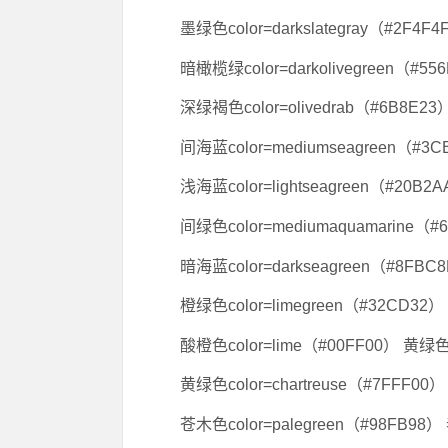
墨绿色color=darkslategray（#2F4F
暗橄榄绿color=darkolivegreen（#55
深绿褐色color=olivedrab（#6B8E23
间海蓝color=mediumseagreen（#3C
浅海蓝color=lightseagreen（#20B2
间绿色color=mediumaquamarine（#
暗海蓝color=darkseagreen（#8FBC
橙绿色color=limegreen（#32CD32） 
酸橙色color=lime（#00FF00） 黄绿色c
黄绿色color=chartreuse（#7FFF00
苍木色color=palegreen（#98FB98） 