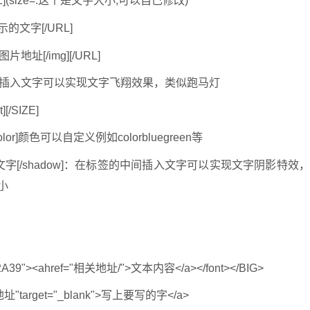
ZE](size=.这个是文字大小,可以自己修改)
的文字[/URL]
片地址[/img][/URL]
在标签的中间插入文字可以实现文字飞翔效果，类似跑马灯
][/SIZE]
olor]颜色可以自定义例如colorbluegreen等
ed,2]文字[/shadow]：在标签的中间插入文字可以实现文字阴影特效
大小
2A39"><ahref="相关地址/">文本内容</a></font></BIG>
target="_blank">写上要写的字</a>