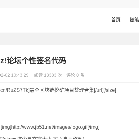
首页
随笔
cuz!论坛个性签名代码
02-02 10:43:29
阅读 13383 次
评论 0 条
/t.cn/RuZS7Tk]最全区块链挖矿项目整理合集[/url][/size]
tp://www.jb51.net/images/logo.gif[/img]