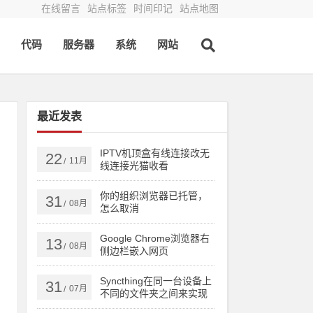
在线留言
站点标签
时间印记
站点地图
代码
服务器
系统
网站
最近发表
IPTV机顶盒有线连接改无
22
11月
/
线连接光猫收看
你的组织浏览器已托管，
31
08月
/
怎么取消
Google Chrome浏览器右
13
08月
/
侧边栏嵌入网页
Syncthing在同一台设备上
31
07月
/
不同的文件夹之间来实现
文件夹的同步 利用Syncthi