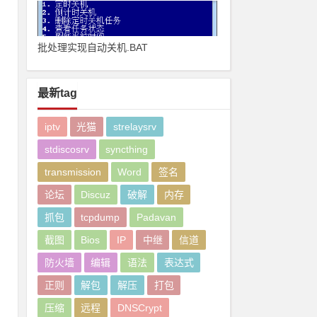
批处理实现自动关机.BAT
最新tag
iptv
光猫
strelaysrv
stdiscosrv
syncthing
transmission
Word
签名
论坛
Discuz
破解
内存
抓包
tcpdump
Padavan
截图
Bios
IP
中继
信道
防火墙
编辑
语法
表达式
正则
解包
解压
打包
压缩
远程
DNSCrypt