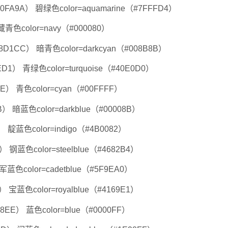
#00FA9A） 碧绿色color=aquamarine（#7FFFD4）
 藏青色color=navy（#000080）
48D1CC） 暗青色color=darkcyan（#008B8B）
ED1） 青绿色color=turquoise（#40E0D0）
EEE） 青色color=cyan（#00FFFF）
8B） 暗蓝色color=darkblue（#00008B）
0） 靛蓝色color=indigo（#4B0082）
99） 钢蓝色color=steelblue（#4682B4）
 军蓝色color=cadetblue（#5F9EA0）
） 宝蓝色color=royalblue（#4169E1）
B68EE） 蓝色color=blue（#0000FF）