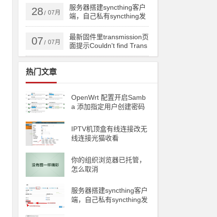
ng备份到云储存
服务器搭建syncthing客户
28
07月
/
端，自己私有syncthing发
现服务器和中继服务器
最新固件里transmission页
07
07月
/
面提示Couldn't find Trans
mission's web interface fil
es错误
热门文章
OpenWrt 配置开启Samb
a 添加指定用户创建密码
，
访问
IPTV机顶盒有线连接改无
线连接光猫收看
你的组织浏览器已托管，
怎么取消
服务器搭建syncthing客户
端，自己私有syncthing发
现服务器和中继服务器