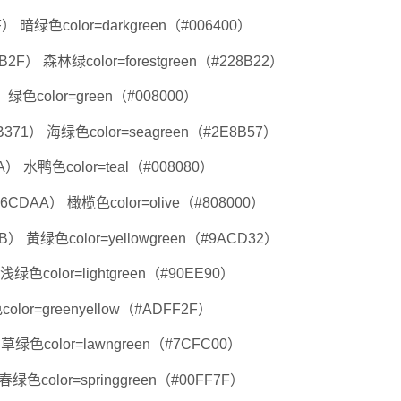
4F） 暗绿色color=darkgreen（#006400）
6B2F） 森林绿color=forestgreen（#228B22）
） 绿色color=green（#008000）
B371） 海绿色color=seagreen（#2E8B57）
AA） 水鸭色color=teal（#008080）
66CDAA） 橄榄色color=olive（#808000）
8B） 黄绿色color=yellowgreen（#9ACD32）
浅绿色color=lightgreen（#90EE90）
olor=greenyellow（#ADFF2F）
） 草绿色color=lawngreen（#7CFC00）
春绿色color=springgreen（#00FF7F）