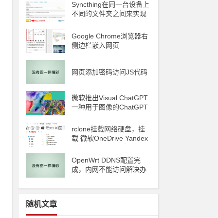
Syncthing在同一台设备上
不同的文件夹之间来实现
文件夹的同步 利用Syncth
ing备份到云储存
Google Chrome浏览器右
侧边栏嵌入网页
网页添加密码访问JS代码
微软推出Visual ChatGPT
一种用于图像的ChatGPT
和即将发布声称 ChatGP
T 4 将能够制作视频
rclone挂载网络硬盘，挂
载 微软OneDrive Yandex
6
Disk 阿里云oss 腾讯云C
OS
OpenWrt DDNS配置完
成，内网不能访问解决办
法
随机文章