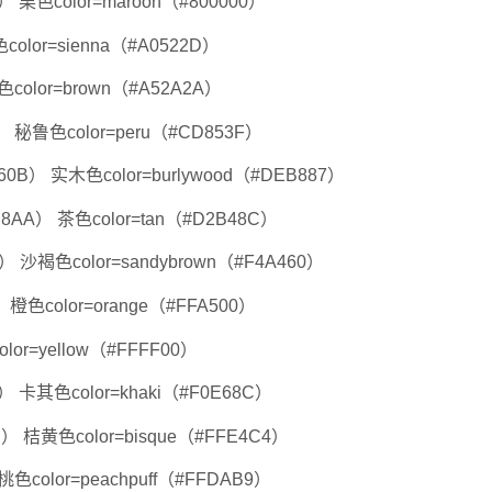
3） 栗色color=maroon（#800000）
color=sienna（#A0522D）
褐色color=brown（#A52A2A）
E） 秘鲁色color=peru（#CD853F）
860B） 实木色color=burlywood（#DEB887）
E8AA） 茶色color=tan（#D2B48C）
0） 沙褐色color=sandybrown（#F4A460）
） 橙色color=orange（#FFA500）
lor=yellow（#FFFF00）
B） 卡其色color=khaki（#F0E68C）
D） 桔黄色color=bisque（#FFE4C4）
桃色color=peachpuff（#FFDAB9）