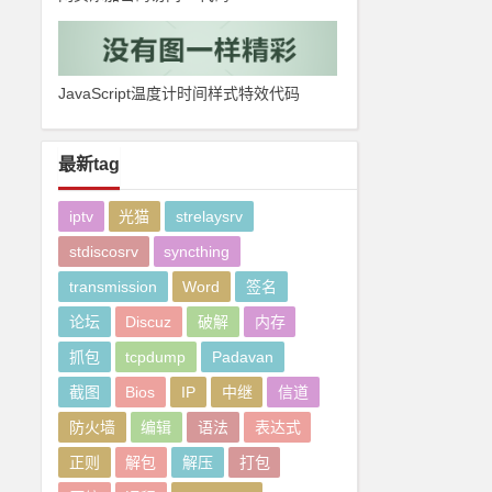
JavaScript温度计时间样式特效代码
最新tag
iptv
光猫
strelaysrv
stdiscosrv
syncthing
transmission
Word
签名
论坛
Discuz
破解
内存
抓包
tcpdump
Padavan
截图
Bios
IP
中继
信道
防火墙
编辑
语法
表达式
正则
解包
解压
打包