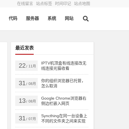
在线留言
站点标签
时间印记
站点地图
代码
服务器
系统
网站
最近发表
IPTV机顶盒有线连接改无
22
11月
/
线连接光猫收看
你的组织浏览器已托管，
31
08月
/
怎么取消
Google Chrome浏览器右
13
08月
/
侧边栏嵌入网页
Syncthing在同一台设备上
31
07月
/
不同的文件夹之间来实现
文件夹的同步 利用Syncthi