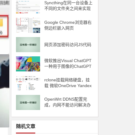
Syncthing在同一台设备上
不同的文件夹之间来实现
文件夹的同步 利用Syncth
ing备份到云储存
Google Chrome浏览器右
侧边栏嵌入网页
d
网页添加密码访问JS代码
ile
微软推出Visual ChatGPT
一种用于图像的ChatGPT
和即将发布声称 ChatGP
T 4 将能够制作视频
rclone挂载网络硬盘，挂
载 微软OneDrive Yandex
Disk 阿里云oss 腾讯云C
OS
OpenWrt DDNS配置完
成，内网不能访问解决办
法
随机文章