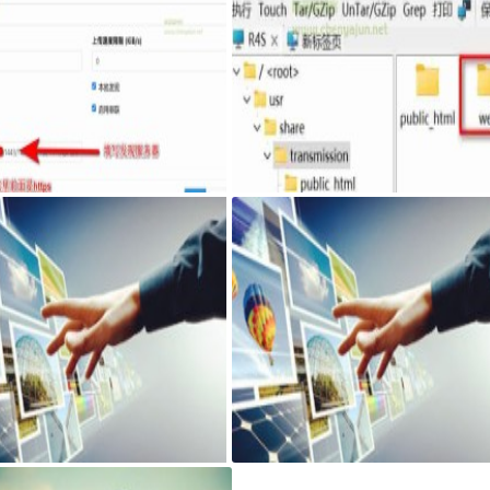
syncthing客户端，自己私有sy
最新固件里transmission页面提示Coul
ing发现服务器和中继服务器
n't find Transmission's web interface f
s错误
搭建可道云 可访问系统目录方法
AdGuard Home和网站共存安装方法