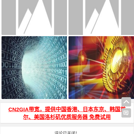
宝塔面板搭建可道云 可访问系统
AdGuard Home和网站共存安装方
目录方法
法
js页面跳转 和 js打开新窗口 方法
HTML页面输入密码才能访问加密
代码
CN2GIA带宽，提供中国香港、日本东京、韩国首
尔、美国洛杉矶优质服务器 免费试用
评论已关闭！