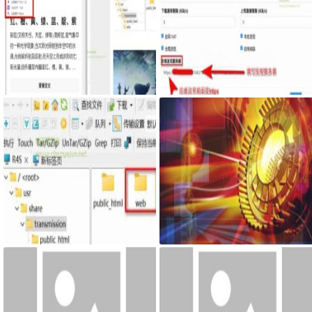
Google Chrome浏览器右侧边栏嵌
服务器搭建syncthing客户端，自
入网页
己私有syncthing发现服务器和中
继服务器
最新固件里transmission页面提示
网页添加密码访问JS代码
Couldn't find Transmission's web
interface files错误